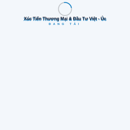
3. Your Business Website Address
Xúc Tiến Thương Mại & Đầu Tư Việt - Úc
ĐANG TẢI
4. Position
5. Phone Number (optional)
6. Email
7. How Did You Learn About Our Content?
Facebook
LinkedIn
Website
YouTube