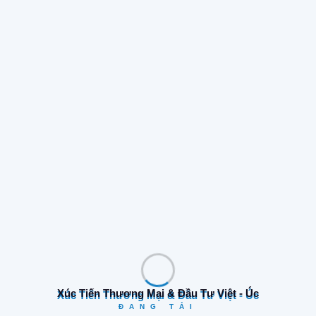
Tìm Kiếm
Danh Mục
Cơ hội kinh doanh
(17)
Xúc Tiến Thương Mại & Đầu Tư Việt - Úc
ĐANG TẢI