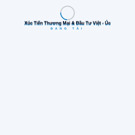
Xúc Tiến Thương Mại & Đầu Tư Việt - Úc
Danh Mục
ĐANG TẢI
Cơ hội kinh doanh
(17)
Tin tức & Sự kiện
(52)
Tin tức công ty
(68)
Triển lãm tại Úc
(14)