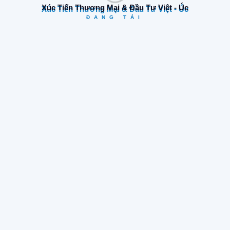
Xúc Tiến Thương Mại & Đầu Tư Việt - Úc
ĐANG TẢI
Cơ hội kinh doanh
(17)
Tin tức & Sự kiện
(52)
Tin tức công ty
(68)
Triển lãm tại Úc
(14)
Tin tức dành cho các công ty Úc
(34)
Tin tức dành cho các công ty Việt Nam
(26)