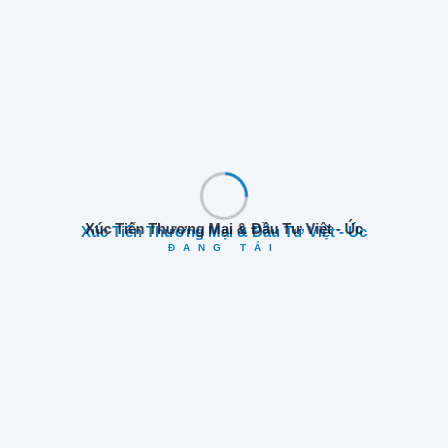
Hành trình vẫn tiếp tục – Cùng theo dõi AVTIP để cập
Xúc Tiến Thương Mại & Đầu Tư Việt - Úc
nhật những hoạt động mới nhất tại Hội An, Huế và Hồ Chí
ĐANG TẢI
Minh city trong những ngày tới.
Tags:
Da Nang
Thừa Thiên Huế
VATIP
Share: