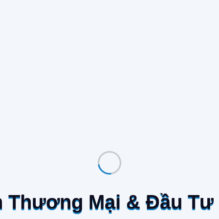
r. Perhaps sinfotekng can help.
n Thương Mại & Đầu Tư V