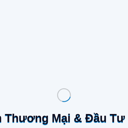
r. Perhaps sinfotekng can help.
n Thương Mại & Đầu Tư V