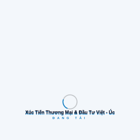
1.Họ Và Tên Học Sinh *
2.Tên Của Người Liên Hệ*
3.Số Điện Thoại Liên Hệ*
4.Email Của Liên Hệ (nếu Có)*
Xúc Tiến Thương Mại & Đầu Tư Việt - Úc
ĐANG TẢI
5.Mục Tiêu Của Học Sinh Khi Học Tiếng Anh Là*
Tăng cường khả năng giao tiếp: Giúp học sinh tự