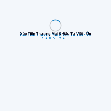
Xúc Tiến Thương Mại & Đầu Tư Việt - Úc
ĐANG TẢI
Danh Mục
Cơ hội kinh doanh
(17)
Tin tức & Sự kiện
(52)