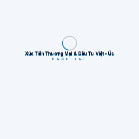
Tìm Kiếm
Xúc Tiến Thương Mại & Đầu Tư Việt - Úc
ĐANG TẢI
Danh Mục
Cơ hội kinh doanh
(17)